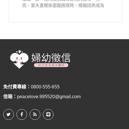
而，當夫妻關係面臨困境時，婚姻諮商成為
了一種強大的工具，有助於解決問題、改善
溝通並恢復彼此之間的連結。在這篇文章
中，我們將深入探討婚姻諮商的好處、過程
以及費用，並揭示這一專業服務如何成為改
善夫妻關係的關鍵。
免付費專線：
0800-555-655
信箱：
peacelove.995520@gmail.com