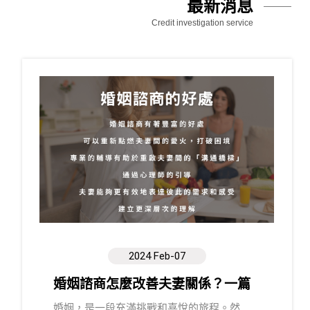
最新消息
Credit investigation service
2024 Feb-07
婚姻諮商怎麼改善夫妻關係？一篇
了解婚姻諮商好處、過程和費用
婚姻，是一段充滿挑戰和喜悅的旅程。然