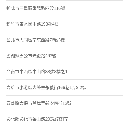
新北市三重區重陽路四段116號
新竹市東區民生路193號4樓
台北市大同區南京西路76號3樓
澎湖縣馬公市光復路493號
台南市中西區中山路88號8樓之1
高雄市小港區大苓里永義街166巷1弄8-2號
嘉義縣太保市舊埤里新安四街13號
彰化縣彰化市華山路203號7樓I室