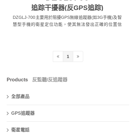
追踪干擾器(反GPS追踪)
DZGLJ-700主要用於阻擾GPS無線追蹤器(如3G手機)及智
慧型手機的衛星定位功能，使其無法發出正確的位置信
息，防止所駕的汽車被不尚份子定位跟蹤。
1
Products
反監聽/反追蹤器
全部產品
GPS追蹤器
衛星電話