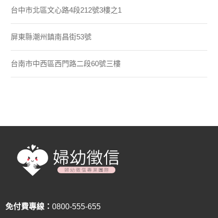
台中市北區文心路4段212號3樓之1
屏東縣潮州鎮南昌街53號
台南市中西區西門路二段60號三樓
免付費專線：
0800-555-655