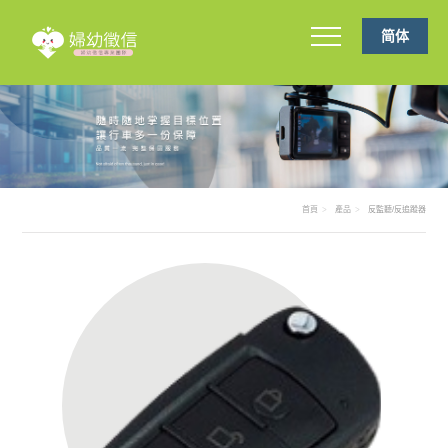
简体
首頁
產品
反監聽/反追蹤器